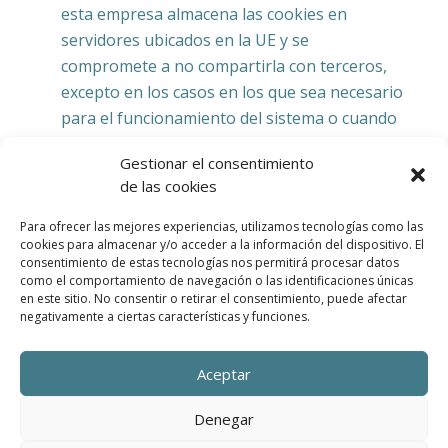
esta empresa almacena las cookies en
servidores ubicados en la UE y se
compromete a no compartirla con terceros,
excepto en los casos en los que sea necesario
para el funcionamiento del sistema o cuando
la ley obligue a tal efecto. Según Google no
Gestionar el consentimiento
guarda su dirección IP. Google Inc. es una
de las cookies
compañía adherida al Acuerdo de Puerto
Seguro que garantiza que todos los datos
Para ofrecer las mejores experiencias, utilizamos tecnologías como las
cookies para almacenar y/o acceder a la información del dispositivo. El
transferidos serán tratados con un nivel de
consentimiento de estas tecnologías nos permitirá procesar datos
protección acorde a la normativa europea. Si
como el comportamiento de navegación o las identificaciones únicas
desea información sobre el uso que Google
en este sitio. No consentir o retirar el consentimiento, puede afectar
negativamente a ciertas características y funciones.
da a las cookies
le adjuntamos este otro
enlace
.
Aceptar
Para cualquier duda o consulta acerca de esta
política de cookies no dude en comunicarse
Denegar
con nosotros a través de la sección de